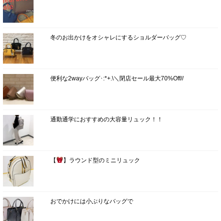
冬のお出かけをオシャレにするショルダーバッグ♡
便利な2wayバッグ･:*+.\＼閉店セール最大70%Off//
通勤通学におすすめの大容量リュック！！
【
】ラウンド型のミニリュック
おでかけには小ぶりなバッグで