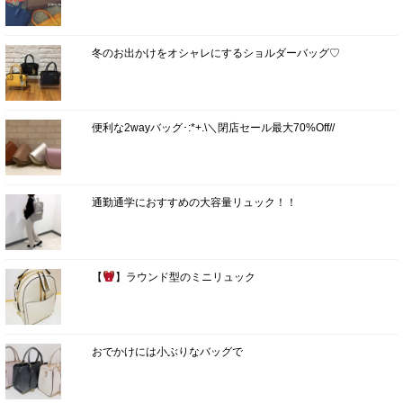
冬のお出かけをオシャレにするショルダーバッグ♡
便利な2wayバッグ･:*+.\＼閉店セール最大70%Off//
通勤通学におすすめの大容量リュック！！
【
】ラウンド型のミニリュック
おでかけには小ぶりなバッグで