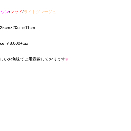
/
/
ラウン
レッド
ライトグレージュ
 25cm×20cm×11cm
ice ￥8,000+tax
しいお色味でご用意致しております
✾