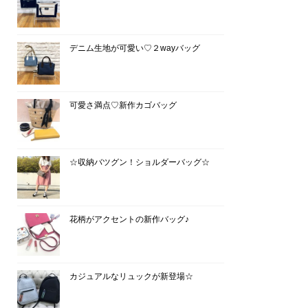
デニム生地が可愛い♡２wayバッグ
可愛さ満点♡新作カゴバッグ
☆収納バツグン！ショルダーバッグ☆
花柄がアクセントの新作バッグ♪
カジュアルなリュックが新登場☆