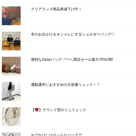
クリアランス商品再値下げ中！
冬のお出かけをオシャレにするショルダーバッグ♡
便利な2wayバッグ･:*+.\＼閉店セール最大70%Off//
通勤通学におすすめの大容量リュック！！
【
】ラウンド型のミニリュック
おでかけには小ぶりなバッグで