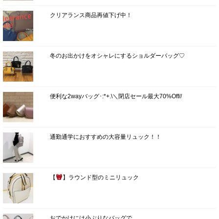
クリアランス商品再値下げ中！
冬のお出かけをオシャレにするショルダーバッグ♡
便利な2wayバッグ･:*+.\＼閉店セール最大70%Off//
通勤通学におすすめの大容量リュック！！
【
】ラウンド型のミニリュック
おでかけには小ぶりなバッグで