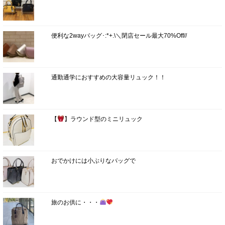
便利な2wayバッグ･:*+.\＼閉店セール最大70%Off//
通勤通学におすすめの大容量リュック！！
【
】ラウンド型のミニリュック
おでかけには小ぶりなバッグで
旅のお供に・・・