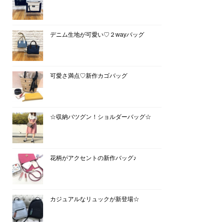
デニム生地が可愛い♡２wayバッグ
可愛さ満点♡新作カゴバッグ
☆収納バツグン！ショルダーバッグ☆
花柄がアクセントの新作バッグ♪
カジュアルなリュックが新登場☆