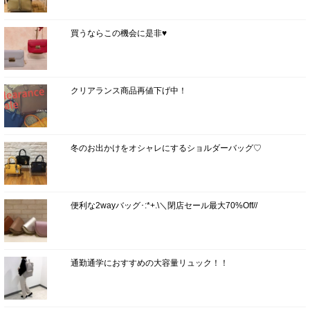
買うならこの機会に是非♥
クリアランス商品再値下げ中！
冬のお出かけをオシャレにするショルダーバッグ♡
便利な2wayバッグ･:*+.\＼閉店セール最大70%Off//
通勤通学におすすめの大容量リュック！！