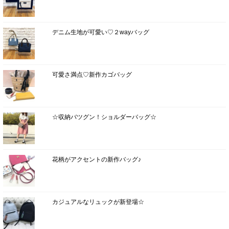
デニム生地が可愛い♡２wayバッグ
可愛さ満点♡新作カゴバッグ
☆収納バツグン！ショルダーバッグ☆
花柄がアクセントの新作バッグ♪
カジュアルなリュックが新登場☆