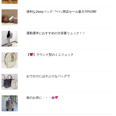
便利な2wayバッグ･:*+.\＼閉店セール最大70%Off//
通勤通学におすすめの大容量リュック！！
【
】ラウンド型のミニリュック
おでかけには小ぶりなバッグで
旅のお供に・・・