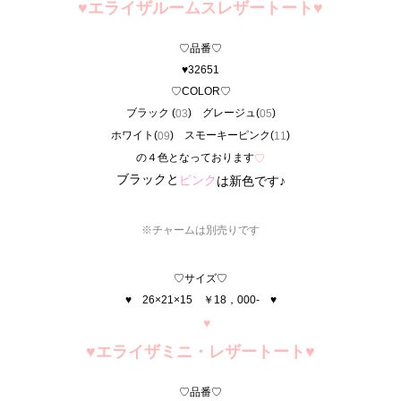
♥エライザルームスレザートート
♥
♡品番♡
♥32651
♡COLOR♡
ブラック (
) グレージュ(
)
03
05
ホワイト(
) スモーキーピンク(
)
09
11
の４色となっております
♡
ブラックと
ピンク
は新色です♪
※チャームは別売りです
♡サイズ♡
♥ 26×21×15 ￥18，000- ♥
♥
♥エライザミニ・レザートート
♥
♡品番♡