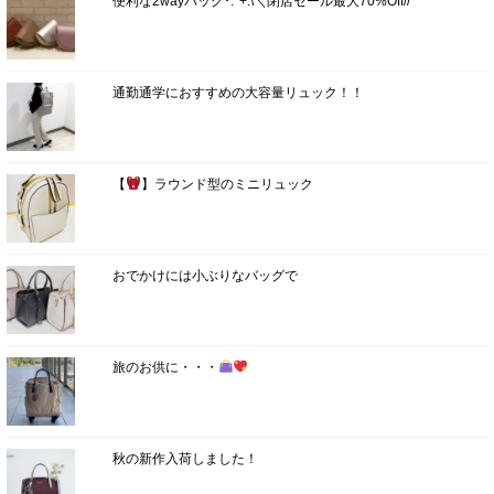
便利な2wayバッグ･:*+.\＼閉店セール最大70%Off//
通勤通学におすすめの大容量リュック！！
【
】ラウンド型のミニリュック
おでかけには小ぶりなバッグで
旅のお供に・・・
秋の新作入荷しました！