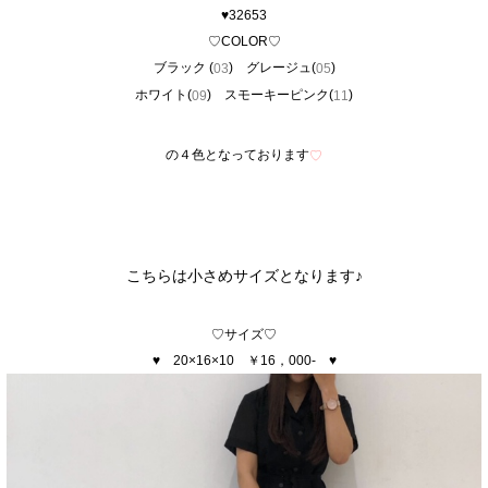
♥32653
♡COLOR♡
ブラック (
) グレージュ(
)
03
05
ホワイト(
) スモーキーピンク(
)
09
11
の４色となっております
♡
こちらは小さめサイズとなります
♪
♡サイズ♡
♥ 20×16×10 ￥16，000- ♥