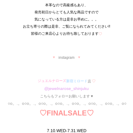
本革なので高級感もあり、
発売初日からとても人気な商品ですので
気になっている方は是非お早めに。。。
お立ち寄りの際は是非、ご覧になられてみてください!!
皆様のご来店心よりお待ち致しております
♡
♥
♥
instagram
ジュエルナローズ
新宿ミロード
♡
店
@jewelnarose_shinjuku
こちらも
フォローお願いします ♥
○o。.。o○o。.。o○o。.。o○o。.。o○o。.。o○o。.。o○o。.。o○
♡FINALSALE
♡
7.10.WED-7.31.WED