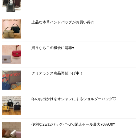
上品な本革ハンドバッグがお買い得☆
買うならこの機会に是非♥
クリアランス商品再値下げ中！
冬のお出かけをオシャレにするショルダーバッグ♡
便利な2wayバッグ･:*+.\＼閉店セール最大70%Off//