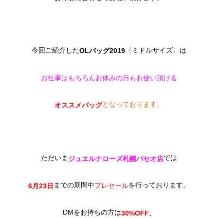
今回ご紹介した
〈ミドルサイズ〉は
OLバッグ2019
お仕事はもちろんお休みの日もお使い頂ける
となっております。
オススメバッグ
ただいま
では
ジュエルナローズ札幌パセオ店
までの期間中
を行っております。
プレセール
6月23日
DMをお持ちの方は
30%OFF、