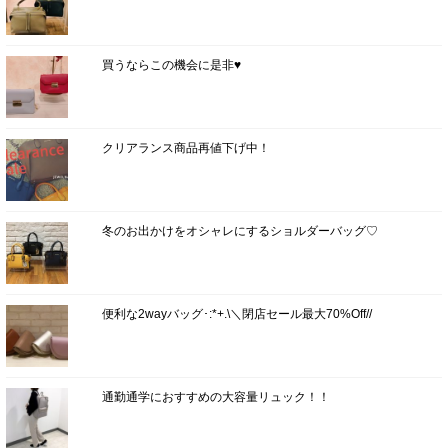
買うならこの機会に是非♥
クリアランス商品再値下げ中！
冬のお出かけをオシャレにするショルダーバッグ♡
便利な2wayバッグ･:*+.\＼閉店セール最大70%Off//
通勤通学におすすめの大容量リュック！！