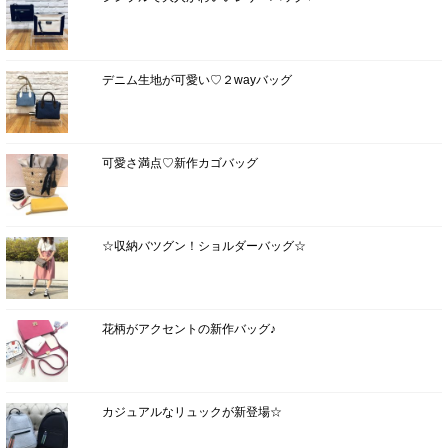
デニム生地が可愛い♡２wayバッグ
可愛さ満点♡新作カゴバッグ
☆収納バツグン！ショルダーバッグ☆
花柄がアクセントの新作バッグ♪
カジュアルなリュックが新登場☆