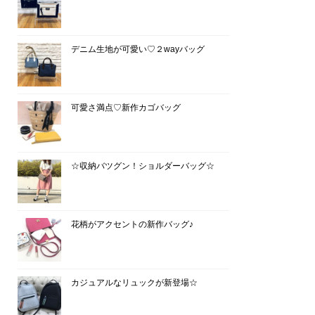
デニム生地が可愛い♡２wayバッグ
可愛さ満点♡新作カゴバッグ
☆収納バツグン！ショルダーバッグ☆
花柄がアクセントの新作バッグ♪
カジュアルなリュックが新登場☆