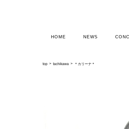
HOME
NEWS
CON
top
tachikawa
＊カリーナ＊