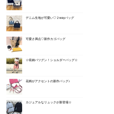
デニム生地が可愛い♡２wayバッグ
可愛さ満点♡新作カゴバッグ
☆収納バツグン！ショルダーバッグ☆
花柄がアクセントの新作バッグ♪
カジュアルなリュックが新登場☆