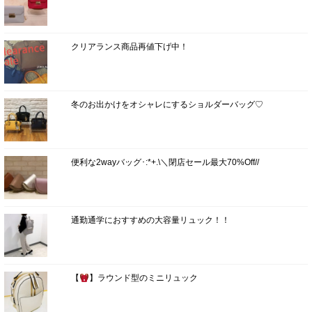
クリアランス商品再値下げ中！
冬のお出かけをオシャレにするショルダーバッグ♡
便利な2wayバッグ･:*+.\＼閉店セール最大70%Off//
通勤通学におすすめの大容量リュック！！
【
】ラウンド型のミニリュック