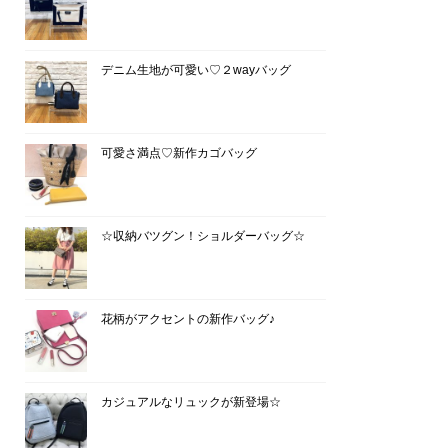
デニム生地が可愛い♡２wayバッグ
可愛さ満点♡新作カゴバッグ
☆収納バツグン！ショルダーバッグ☆
花柄がアクセントの新作バッグ♪
カジュアルなリュックが新登場☆