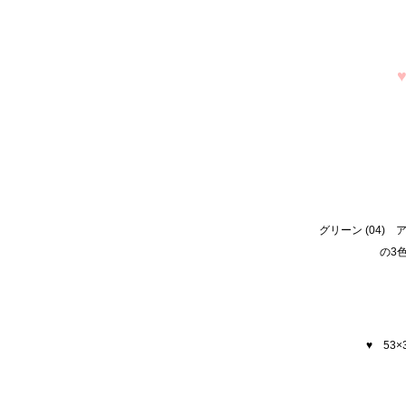
グリーン (04) 
の3
♥ 53×