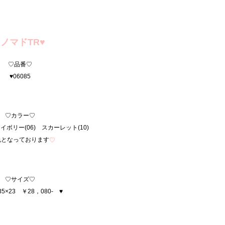
♥ノマドTR
♥
♡品番♡
♥06085
♡カラー♡
アイボリー(06) スカーレット(10)
色となっております
♡
♡サイズ♡
35×23 ￥28，080- ♥