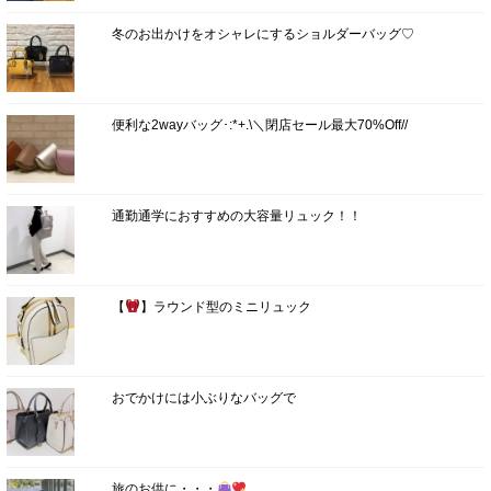
冬のお出かけをオシャレにするショルダーバッグ♡
便利な2wayバッグ･:*+.\＼閉店セール最大70%Off//
通勤通学におすすめの大容量リュック！！
【
】ラウンド型のミニリュック
おでかけには小ぶりなバッグで
旅のお供に・・・