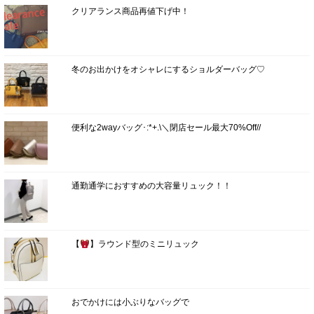
クリアランス商品再値下げ中！
冬のお出かけをオシャレにするショルダーバッグ♡
便利な2wayバッグ･:*+.\＼閉店セール最大70%Off//
通勤通学におすすめの大容量リュック！！
【
】ラウンド型のミニリュック
おでかけには小ぶりなバッグで