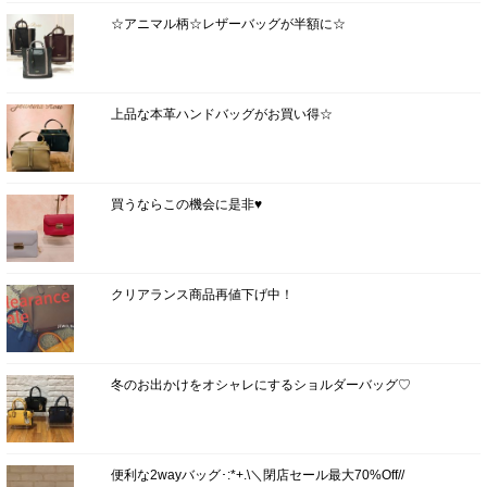
☆アニマル柄☆レザーバッグが半額に☆
上品な本革ハンドバッグがお買い得☆
買うならこの機会に是非♥
クリアランス商品再値下げ中！
冬のお出かけをオシャレにするショルダーバッグ♡
便利な2wayバッグ･:*+.\＼閉店セール最大70%Off//