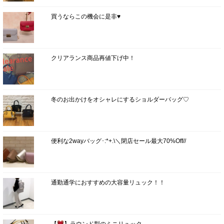
買うならこの機会に是非♥
クリアランス商品再値下げ中！
冬のお出かけをオシャレにするショルダーバッグ♡
便利な2wayバッグ･:*+.\＼閉店セール最大70%Off//
通勤通学におすすめの大容量リュック！！
【
】ラウンド型のミニリュック