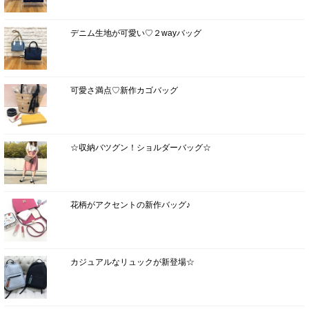
デニム生地が可愛い♡２wayバッグ
可愛さ満点♡新作カゴバッグ
☆収納バツグン！ショルダーバッグ☆
花柄がアクセントの新作バッグ♪
カジュアルなリュックが新登場☆