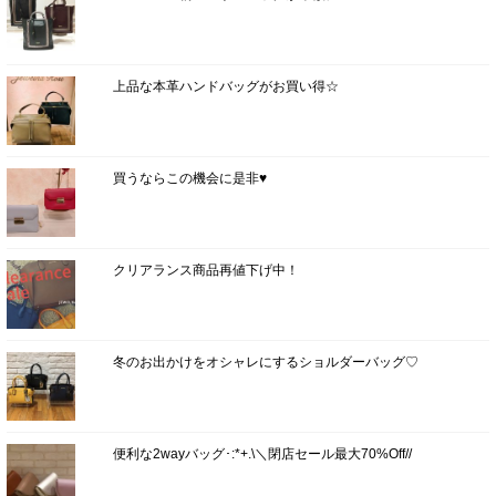
上品な本革ハンドバッグがお買い得☆
買うならこの機会に是非♥
クリアランス商品再値下げ中！
冬のお出かけをオシャレにするショルダーバッグ♡
便利な2wayバッグ･:*+.\＼閉店セール最大70%Off//