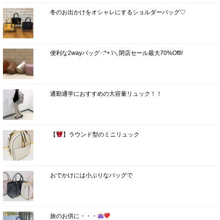
冬のお出かけをオシャレにするショルダーバッグ♡
便利な2wayバッグ･:*+.\＼閉店セール最大70%Off//
通勤通学におすすめの大容量リュック！！
【
】ラウンド型のミニリュック
おでかけには小ぶりなバッグで
旅のお供に・・・