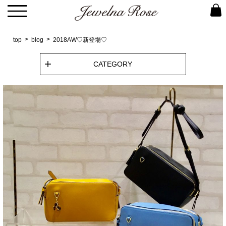
top
blog
2018AW♡新登場♡
CATEGORY