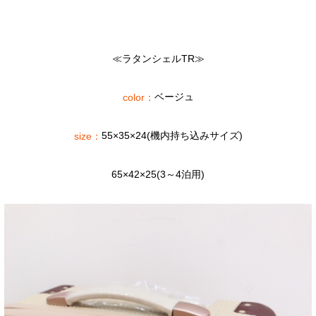
≪ラタンシェルTR≫
ベージュ
color：
55×35×24(機内持ち込みサイズ)
size：
65×42×25(3～4泊用)