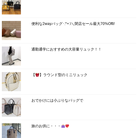
便利な2wayバッグ･:*+.\＼閉店セール最大70%Off//
通勤通学におすすめの大容量リュック！！
【
】ラウンド型のミニリュック
おでかけには小ぶりなバッグで
旅のお供に・・・