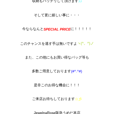
収納もバッチリして頂けます
♪♪
そして更に嬉しい事に・・・
今ならなんと
に！！！！！
SPECIAL PRICE
ヽ(^。^)ノ
このチャンスを逃す手は無いですよ
また、この他にもお買い得なバッグ等も
多数ご用意しております
(#^.^#)
是非このお得な機会に！！！
ご来店お待ちしております
☆彡
JewelnaRose阪急うめだ本店