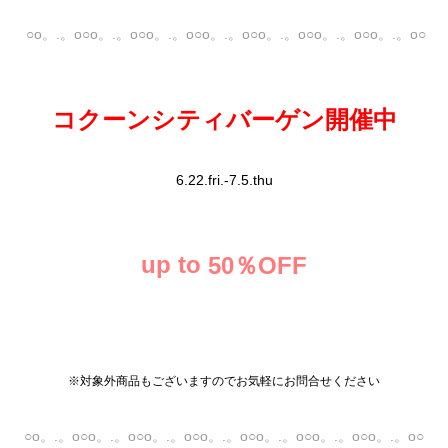
○o。.。o○o。.。o○o。.。o○o。.。o○o。.。o○o。.。o○o。.。o○
コクーンシティバーゲン開催中
6.22.fri.-7.5.thu
up to
50％OFF
※対象外商品もございますのでお気軽にお問合せください
○o。.。o○o。.。o○o。.。o○o。.。o○o。.。o○o。.。o○o。.。o○