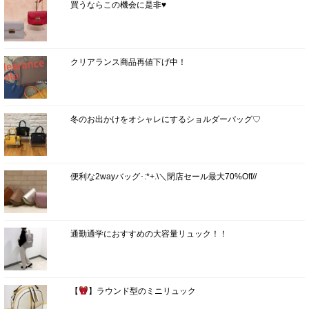
買うならこの機会に是非♥
クリアランス商品再値下げ中！
冬のお出かけをオシャレにするショルダーバッグ♡
便利な2wayバッグ･:*+.\＼閉店セール最大70%Off//
通勤通学におすすめの大容量リュック！！
【
】ラウンド型のミニリュック