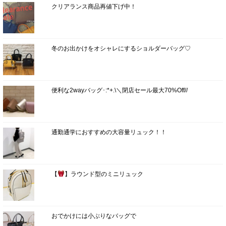
クリアランス商品再値下げ中！
冬のお出かけをオシャレにするショルダーバッグ♡
便利な2wayバッグ･:*+.\＼閉店セール最大70%Off//
通勤通学におすすめの大容量リュック！！
【
】ラウンド型のミニリュック
おでかけには小ぶりなバッグで