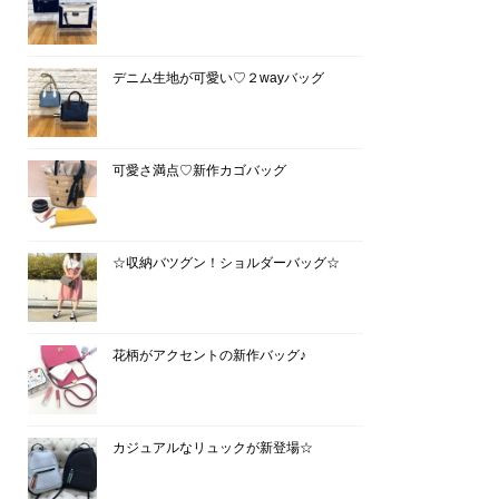
デニム生地が可愛い♡２wayバッグ
可愛さ満点♡新作カゴバッグ
☆収納バツグン！ショルダーバッグ☆
花柄がアクセントの新作バッグ♪
カジュアルなリュックが新登場☆