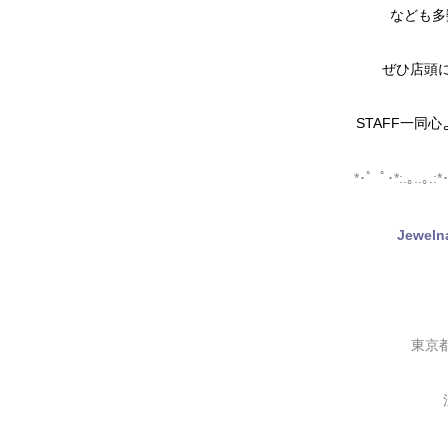
なども多
ぜひ店頭
STAFF一同心
*･゜ﾟ･*:.｡..｡.:*･
Jewel
東京都