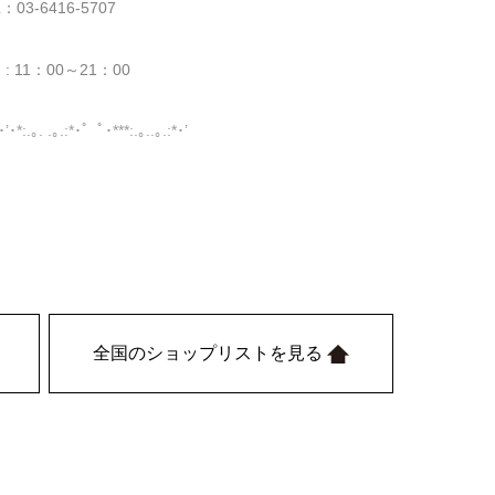
：03-6416-5707
 : 11：00～21：00
’･*:.｡. .｡.:*･゜ﾟ･***:.｡..｡.:*･’
全国のショップリストを見る