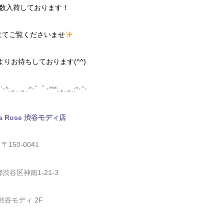
数入荷しております！
にてご覧くださいませ
よりお待ちしております(^^)
’･*:.｡. .｡.:*･゜ﾟ･***:.｡..｡.:*･”･
na Rose 渋谷モディ店
〒150-0041
渋谷区神南1-21-3
渋谷モディ 2F