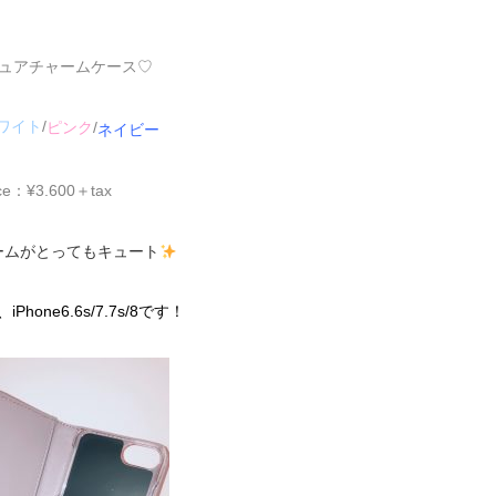
ュアチャームケース♡
ワイト
/
ピンク
/
ネイビー
ice：¥3.600＋tax
ームがとってもキュート
hone6.6s/7.7s/8です！