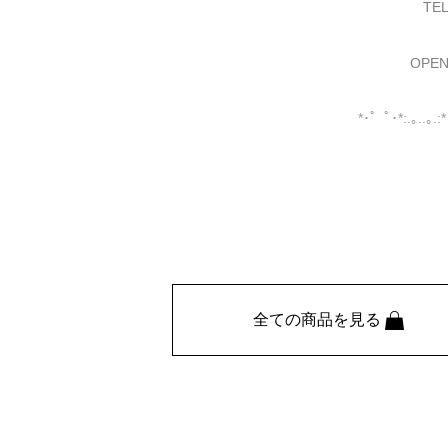
TEL
OPEN
*･゜ﾟ･*:.｡..｡.:*･
全ての商品を見る