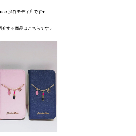
a Rose 渋谷モディ店です
♥
紹介する商品はこちらです ♪