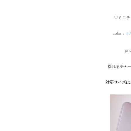
♡ミニチ
color：
ホ
pr
揺れるチャ
対応サイズは、iP