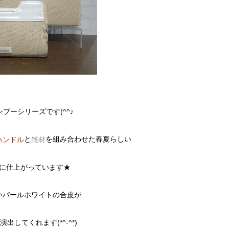
ブーシリーズです(^^♪
と
を組み合わせた春夏らしい
ハンドル
雑材
に仕上がっています★
いパールホワイトの合皮が
演出してくれます(*^-^*)