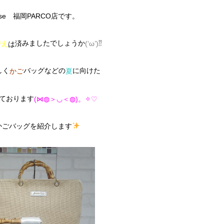
 Rose 福岡PARCO店です。
みましたでしょうか
替え
済
(‘ω’)⁇
は
しく
バッグなどの
に向けた
かご
夏
ております
(⋈◍＞◡＜◍)。✧♡
かごバッグを紹介します