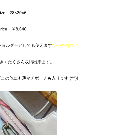
size 28×20×6
price ￥8,640
ショルダーとしても使えます
°˖✧◝(⁰▿⁰)◜✧˖°
きくたくさん収納出来ます。
の他にも薄マチポーチも入ります!(^^)!