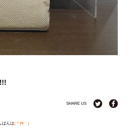
!!
SHARE US
んばんは
( *´艸｀)