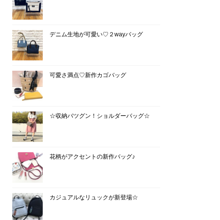
デニム生地が可愛い♡２wayバッグ
可愛さ満点♡新作カゴバッグ
☆収納バツグン！ショルダーバッグ☆
花柄がアクセントの新作バッグ♪
カジュアルなリュックが新登場☆