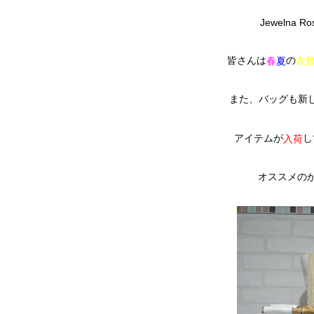
Jewelna
皆さんは
の
衣
春
夏
また、バッグも新
アイテムが
し
入荷
オススメの