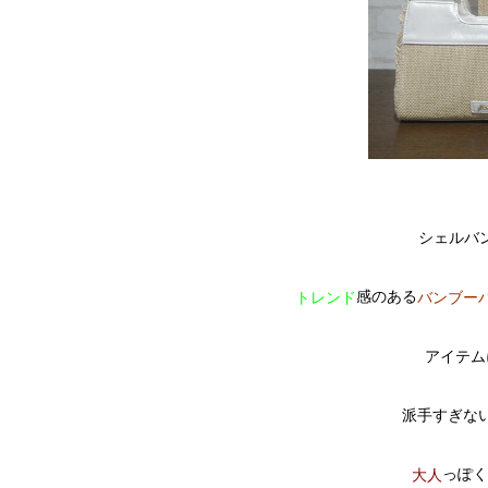
シェルバン
感のある
トレンド
バンブー
アイテム
派手すぎな
っぽく
大人