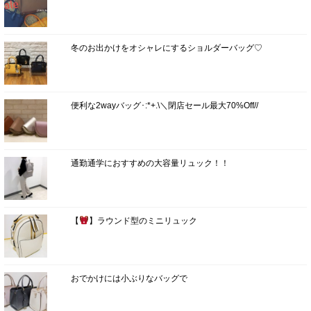
冬のお出かけをオシャレにするショルダーバッグ♡
便利な2wayバッグ･:*+.\＼閉店セール最大70%Off//
通勤通学におすすめの大容量リュック！！
【
】ラウンド型のミニリュック
おでかけには小ぶりなバッグで