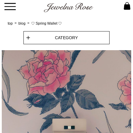
top
blog
♡ Spring Wallet ♡
CATEGORY