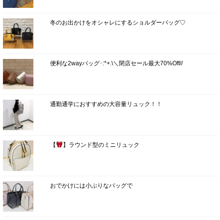
冬のお出かけをオシャレにするショルダーバッグ♡
便利な2wayバッグ･:*+.\＼閉店セール最大70%Off//
通勤通学におすすめの大容量リュック！！
【
】ラウンド型のミニリュック
おでかけには小ぶりなバッグで