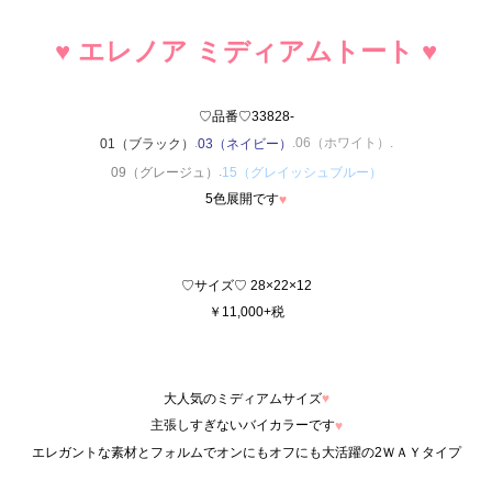
♥ エレノア ミディアムトート
♥
♡品番♡33828-
.
.06（ホワイト）.
01（ブラック）
03（ネイビー）
.
09（グレージュ）
15（グレイッシュブルー）
5色展開です
♥
♡サイズ♡ 28×22×12
￥11,000+税
大人気のミディアムサイズ
♥
主張しすぎないバイカラーです
♥
エレガントな素材とフォルムでオンにもオフにも大活躍の2ＷＡＹタイプ