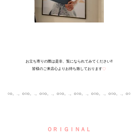
お立ち寄りの際は是非、覧になられてみてください!!
皆様のご来店心よりお待ち致しております
♡
○o。.。o○o。.。o○o。.。o○o。.。o○o。.。o○o。.。o○o。.。o○
ＯＲＩＧＩＮＡＬ