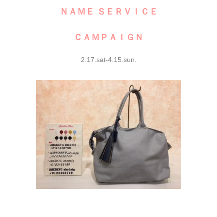
ＮＡＭＥ ＳＥＲＶＩＣＥ
ＣＡＭＰＡＩＧＮ
2.17.sat-4.15.sun.