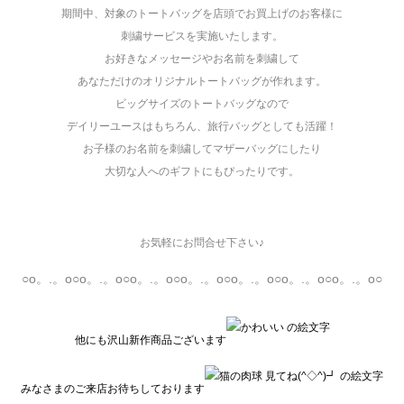
期間中、対象のトートバッグを店頭でお買上げのお客様に
刺繍サービスを実施いたします。
お好きなメッセージやお名前を刺繍して
あなただけのオリジナルトートバッグが作れます。
ビッグサイズのトートバッグなので
デイリーユースはもちろん、旅行バッグとしても活躍！
お子様のお名前を刺繍してマザーバッグにしたり
大切な人へのギフトにもぴったりです。
お気軽にお問合せ下さい♪
○o。.。o○o。.。o○o。.。o○o。.。o○o。.。o○o。.。o○o。.。o○
他にも沢山新作商品ございます
みなさまのご来店お待ちしております