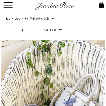
top
blog
♥お花柄で春を先取り♥
CATEGORY