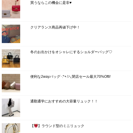
買うならこの機会に是非♥
クリアランス商品再値下げ中！
冬のお出かけをオシャレにするショルダーバッグ♡
便利な2wayバッグ･:*+.\＼閉店セール最大70%Off//
通勤通学におすすめの大容量リュック！！
【
】ラウンド型のミニリュック