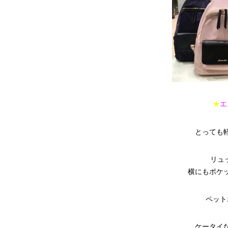
★
エ
とっても
リュッ
横にもポケ
ペット
ケータイ