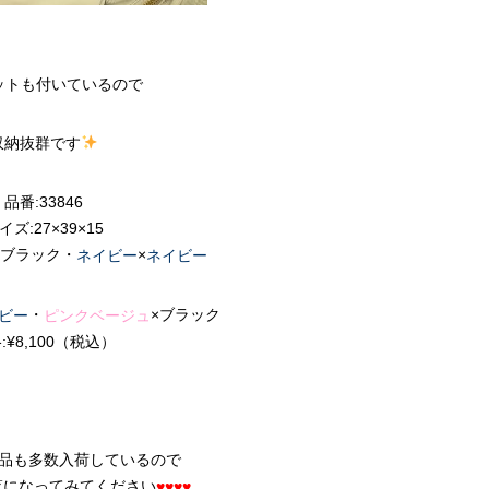
ットも付いているので
収納抜群です
品番:33846
イズ:27×39×15
×ブラック・
×
ネイビー
ネイビー
・
×ブラック
ビー
ピンクベージュ
:¥8,100（税込）
品も多数入荷しているので
覧になってみてください
♥♥♥♥