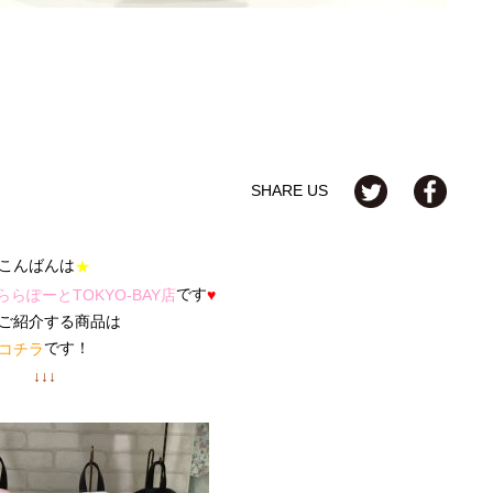
SHARE US
こんばんは
★
です
らぽーとTOKYO-BAY店
♥
ご紹介する商品は
です！
コチラ
↓↓↓