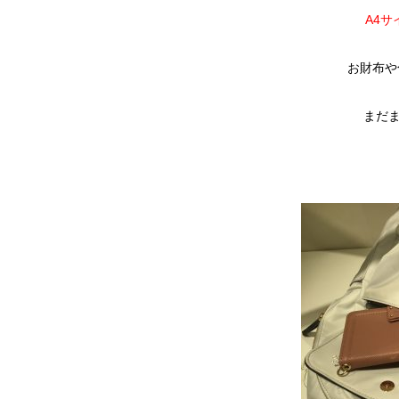
A4サ
お財布や
まだ