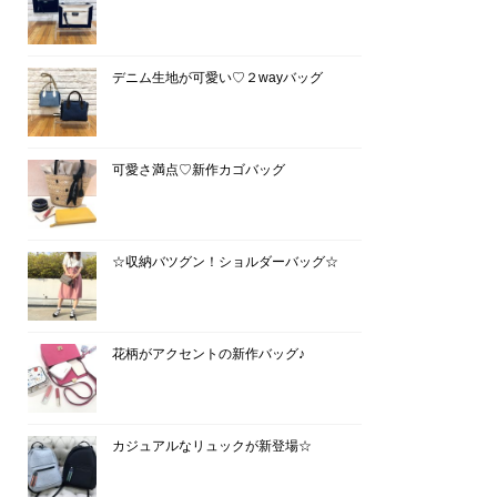
デニム生地が可愛い♡２wayバッグ
可愛さ満点♡新作カゴバッグ
☆収納バツグン！ショルダーバッグ☆
花柄がアクセントの新作バッグ♪
カジュアルなリュックが新登場☆