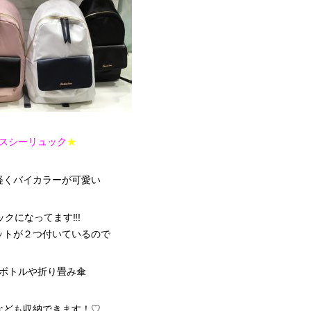
スシーリュック
★
軽くバイカラーが可愛い
クになってます‼︎!
ットが２つ付いているので
ボトルや折り畳み傘
なども収納できます！♡