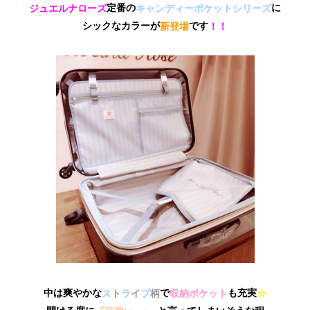
定番の
に
ジュエルナローズ
キャンディーポケットシリーズ
シックなカラーが
です
新登場
！！
中は爽やかな
で
も充実
ス
ト
ラ
イ
プ
柄
収納ポケット
☆