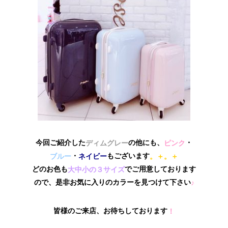
今回ご紹介した
の他にも、
・
ディムグレー
ピンク
・
もございます
ブルー
ネイビー
。＋。＋
どのお色も
でご用意しております
大中小の３サイズ
ので、是非お気に入りのカラーを見つけて下さい
♪
皆様のご来店、お待ちしております
！