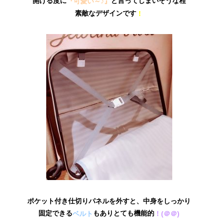
開ける度に
と言ってしまいそうな程
『可愛い～♪』
素敵なデザインです
！
ポケット付き仕切りパネルを外すと、中身をしっかり
固定できる
もありとても機能的
ベルト
！(＠＠)