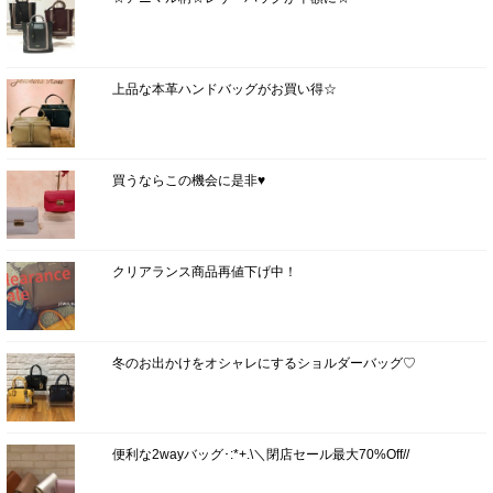
上品な本革ハンドバッグがお買い得☆
買うならこの機会に是非♥
クリアランス商品再値下げ中！
冬のお出かけをオシャレにするショルダーバッグ♡
便利な2wayバッグ･:*+.\＼閉店セール最大70%Off//