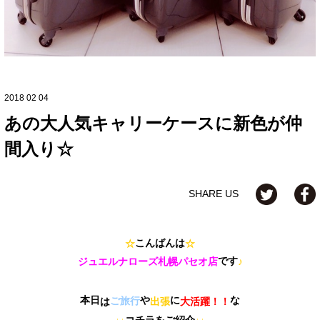
2018 02 04
あの大人気キャリーケースに新色が仲
間入り☆
SHARE US
こんばんは
☆
☆
です
ジュエルナローズ札幌パセオ店
♪
本日
や
に
な
ご旅行
出張
大活躍！！
は
コチラをご紹介