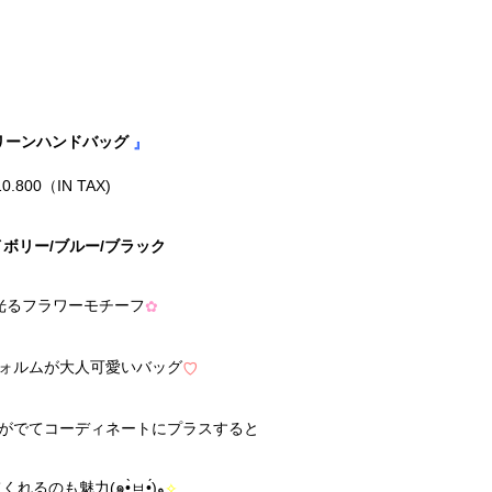
リーンハンドバッグ
』
0.800（IN TAX)
ボリー/ブルー/ブラック
光るフラワーモチーフ
✿
ォルムが大人可愛いバッグ
♡
がでてコーディネートにプラスすると
華やかにしてくれるのも魅力(๑•̀ㅂ•́)و
✧