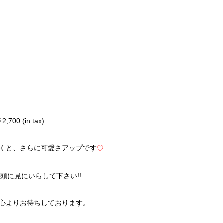
2,700 (in tax)
くと、さらに可愛さアップです
♡
頭に見にいらして下さい!!
心よりお待ちしております。