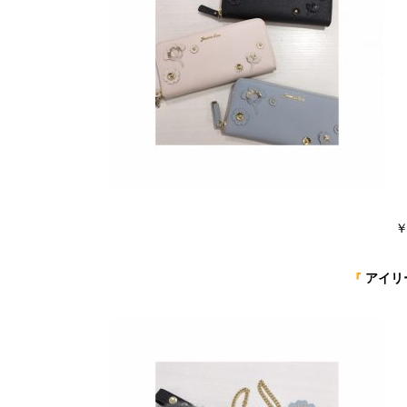
￥
アイリ
『