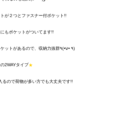
トが２つとファスナー付ポケット!!
にもポケットがついてます!!
さらに開くと、もう一つポケットがあるので、収納力抜群٩(•౪• ٩)
の2WAYタイプ
★
るので荷物が多い方でも大丈夫です!!