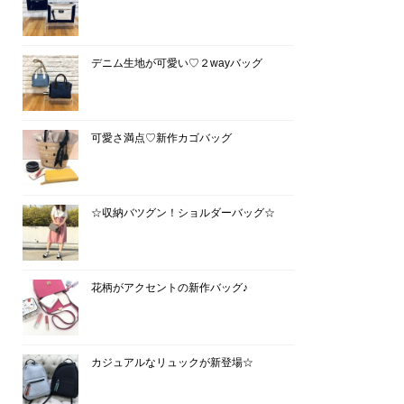
デニム生地が可愛い♡２wayバッグ
可愛さ満点♡新作カゴバッグ
☆収納バツグン！ショルダーバッグ☆
花柄がアクセントの新作バッグ♪
カジュアルなリュックが新登場☆