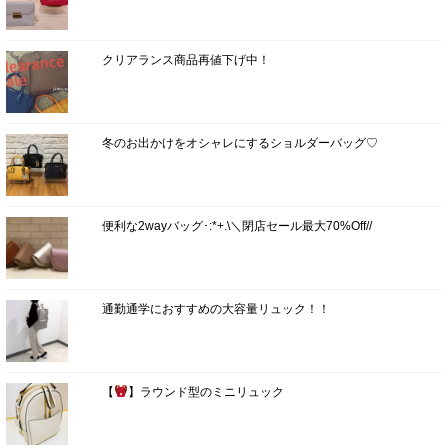
クリアランス商品再値下げ中！
冬のお出かけをオシャレにするショルダーバッグ♡
便利な2wayバッグ･:*+.\＼閉店セール最大70%Off//
通勤通学におすすめの大容量リュック！！
【
】ラウンド型のミニリュック