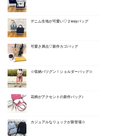
デニム生地が可愛い♡２wayバッグ
可愛さ満点♡新作カゴバッグ
☆収納バツグン！ショルダーバッグ☆
花柄がアクセントの新作バッグ♪
カジュアルなリュックが新登場☆