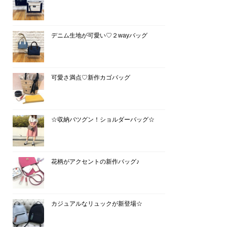
デニム生地が可愛い♡２wayバッグ
可愛さ満点♡新作カゴバッグ
☆収納バツグン！ショルダーバッグ☆
花柄がアクセントの新作バッグ♪
カジュアルなリュックが新登場☆