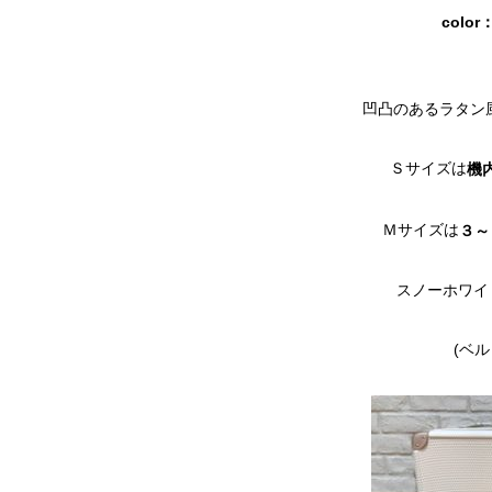
color：
凹凸のあるラタン
Ｓサイズは
機
Ｍサイズは
３～
スノーホワイ
(ベ