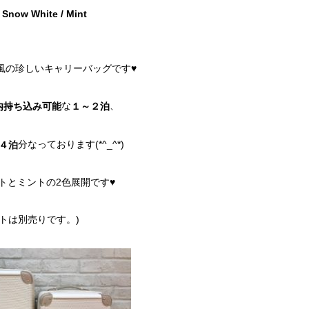
Snow White / Mint
風の珍しいキャリーバッグです♥
な
、
内持ち込み可能
１～２泊
分なっております(*^_^*)
４泊
トとミントの2色展開です♥
ルトは別売りです。)