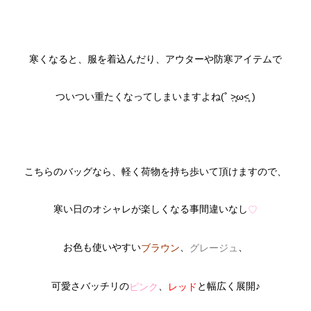
寒くなると、服を着込んだり、アウターや防寒アイテムで
ついつい重たくなってしまいますよね(˚ ˃̣̣̥ω˂̣̣̥ )
こちらのバッグなら、軽く荷物を持ち歩いて頂けますので、
寒い日のオシャレが楽しくなる事間違いなし
♡
お色も使いやすい
、
、
ブラウン
グレージュ
可愛さバッチリの
、
と幅広く展開♪
ピンク
レッド