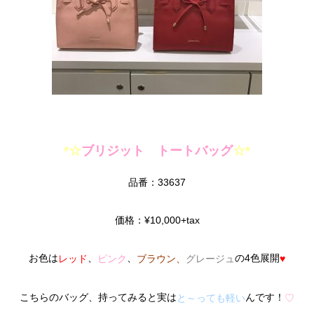
*☆
ブリジット トートバッグ
☆*
品番：33637
価格：¥10,000+tax
お色は
、
、
の4色展開
レッド
ピンク
ブラウン
、
グレージュ
♥
こちらのバッグ、持ってみると実は
んです！
と～っても軽い
♡