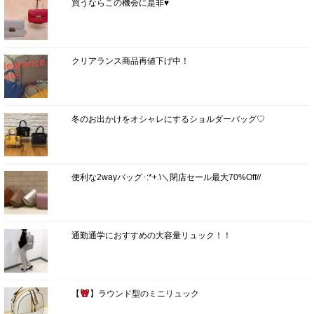
買うならこの機会に是非♥
クリアランス商品再値下げ中！
冬のお出かけをオシャレにするショルダーバッグ♡
便利な2wayバッグ･:*+.\＼閉店セール最大70%Off//
通勤通学におすすめの大容量リュック！！
【
】ラウンド型のミニリュック