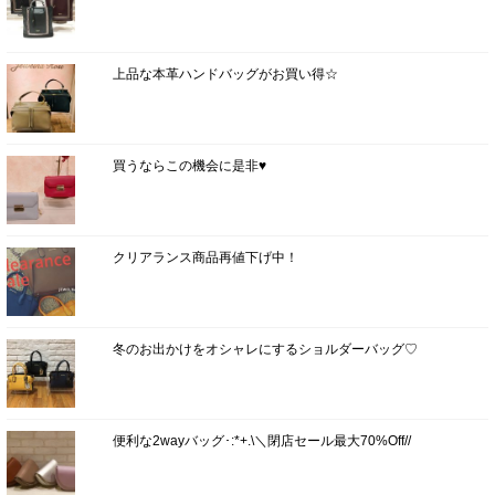
上品な本革ハンドバッグがお買い得☆
買うならこの機会に是非♥
クリアランス商品再値下げ中！
冬のお出かけをオシャレにするショルダーバッグ♡
便利な2wayバッグ･:*+.\＼閉店セール最大70%Off//