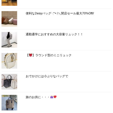
便利な2wayバッグ･:*+.\＼閉店セール最大70%Off//
通勤通学におすすめの大容量リュック！！
【
】ラウンド型のミニリュック
おでかけには小ぶりなバッグで
旅のお供に・・・