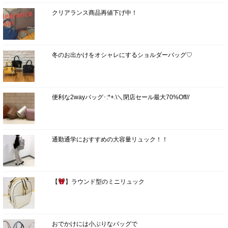
クリアランス商品再値下げ中！
冬のお出かけをオシャレにするショルダーバッグ♡
便利な2wayバッグ･:*+.\＼閉店セール最大70%Off//
通勤通学におすすめの大容量リュック！！
【
】ラウンド型のミニリュック
おでかけには小ぶりなバッグで