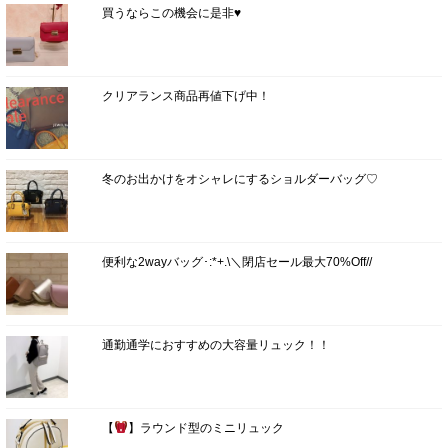
買うならこの機会に是非♥
クリアランス商品再値下げ中！
冬のお出かけをオシャレにするショルダーバッグ♡
便利な2wayバッグ･:*+.\＼閉店セール最大70%Off//
通勤通学におすすめの大容量リュック！！
【
】ラウンド型のミニリュック