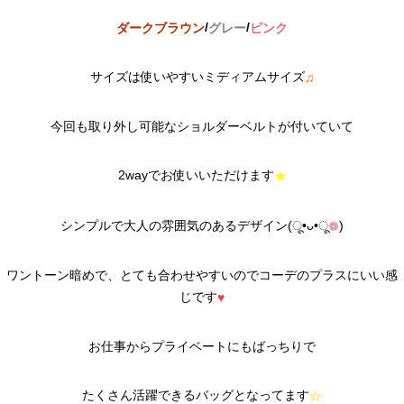
/
/
ダークブラウン
グレー
ピンク
サイズは使いやすいミディアムサイズ
♫
今回も取り外し可能なショルダーベルトが付いていて
2wayでお使いいただけます
★
シンプルで大人の雰囲気のあるデザイン(ू•ᴗ•ू
)
❁
ワントーン暗めで、とても合わせやすいのでコーデのプラスにいい感
じです
♥
お仕事からプライベートにもばっちりで
たくさん活躍できるバッグとなってます
☆