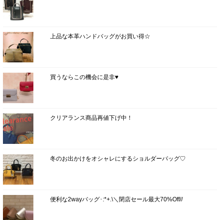
上品な本革ハンドバッグがお買い得☆
買うならこの機会に是非♥
クリアランス商品再値下げ中！
冬のお出かけをオシャレにするショルダーバッグ♡
便利な2wayバッグ･:*+.\＼閉店セール最大70%Off//