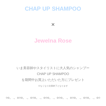
CHAP UP SHAMPOO
×
Jewelna Rose
いま美容師やスタイリストに大人気のシャンプー
CHAP UP SHAMPOO
を期間中お買上いただいた方にプレゼント
※なくなり次第終了となります
○o。.。o○o。.。o○o。.。o○o。.。o○o。.。o○o。.。o○o。.。o○