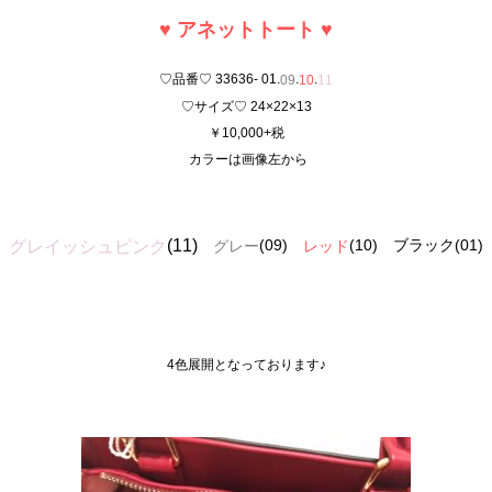
♥ アネットトート ♥
♡品番♡ 33636- 01.
.
.
09
10
11
♡サイズ♡ 24×22×13
￥10,000+税
カラーは画像左から
(11)
(09)
(10) ブラック(01)
グレイッシュピンク
グレー
レッド
4色展開となっております♪