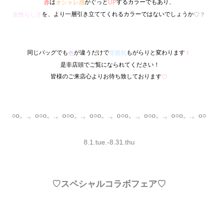
は
がぐっと
するカラーでもあり、
赤
オシャレ感
UP
を、より一層引き立ててくれるカラーではないでしょうか
女性らしさ
♡？
同じバッグでも
が違うだけで
もがらりと変わります
色
雰囲気
！
是非店頭でご覧になられてください！
皆様のご来店心よりお待ち致しております
♡
○o。.。o○o。.。o○o。.。o○o。.。o○o。.。o○o。.。o○o。.。o○
8.1.tue.-8.31.thu
♡スペシャルコラボフェア♡