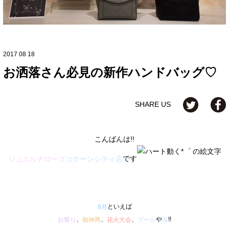
2017 08 18
お洒落さん必見の新作ハンドバッグ♡
SHARE US
こんばんは!!
です
ジュエルナローズ
コクーンシティ店
といえば
8月
、
、
、
や
!!
お祭り
御神輿
花火大会
プール
海