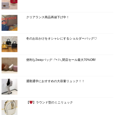
クリアランス商品再値下げ中！
冬のお出かけをオシャレにするショルダーバッグ♡
便利な2wayバッグ･:*+.\＼閉店セール最大70%Off//
通勤通学におすすめの大容量リュック！！
【
】ラウンド型のミニリュック