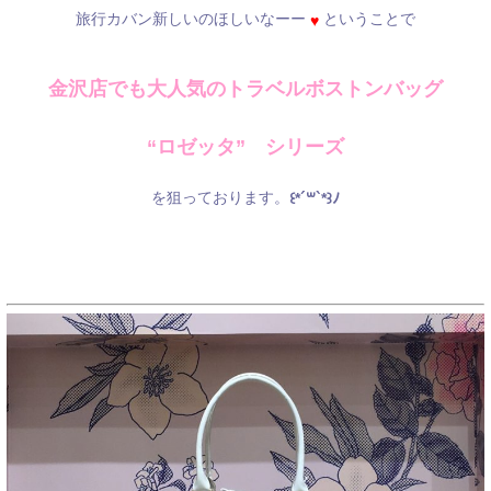
旅行カバン新しいのほしいなーー
ということで
♥
金沢店でも大人気のトラベルボストンバッグ
“ロゼッタ” シリーズ
を狙っております。
꒰*´꒳`*꒱ﾉ