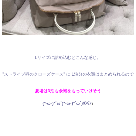
Lサイズに詰め込むとこんな感じ。
”ストライプ柄のクローズケース” に
1泊分の衣類はまとめられるので
夏場は3泊も余裕をもっていけそう
(*-ω-)*´ω`)*-ω-)*´ω`)ｳﾝｳﾝ
♪