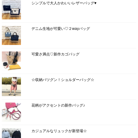
シンプルで大人かわいいレザーバッグ♥
デニム生地が可愛い♡２wayバッグ
可愛さ満点♡新作カゴバッグ
☆収納バツグン！ショルダーバッグ☆
花柄がアクセントの新作バッグ♪
カジュアルなリュックが新登場☆