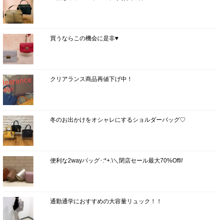
買うならこの機会に是非♥
クリアランス商品再値下げ中！
冬のお出かけをオシャレにするショルダーバッグ♡
便利な2wayバッグ･:*+.\＼閉店セール最大70%Off//
通勤通学におすすめの大容量リュック！！