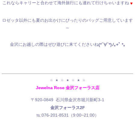
これならキャリーと合わせて海外旅行にも連れて行けちゃいますね
♥
ロゼッタ以外にも夏のお出かけにぴったりのバッグご用意しています
～
金沢にお越しの際はぜひ遊びに来てくださいね
(*´∀`*)ﾉ｡+ﾟ *｡
☆ ★ ☆ ★ ☆ ★ ☆
Jewelna Rose 金沢フォーラス店
〒920-0849 石川県金沢市堀川新町3-1
金沢フォーラス2F
℡:076-201-8531（9:00~21:00）