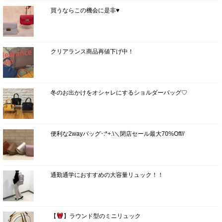
買うならこの機会に是非♥
クリアランス商品再値下げ中！
冬のお出かけをオシャレにするショルダーバッグ♡
便利な2wayバッグ･:*+.\＼閉店セール最大70%Off//
通勤通学におすすめの大容量リュック！！
【
】ラウンド型のミニリュック