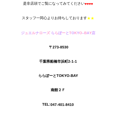
是非店頭でご覧になってみてください
♥♥♥♥
スタッフ一同心よりお待ちしております
★★
ジ
ュ
エ
ル
ナ
ロ
ー
ズ
ら
ら
ぽ
ー
と
T
O
K
Y
O
–
B
A
Y
店
〒273-8530
千葉県船橋市浜町2-1-1
ららぽーとTOKYO-BAY
南館２Ｆ
TEL:
047-401-8410