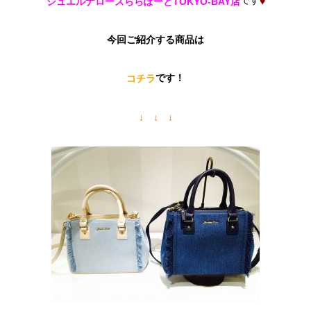
です
ジュエルナローズららぽーとTOKYO-BAY店
♥
今回ご紹介する商品は
です！
コチラ
↓ ↓ ↓