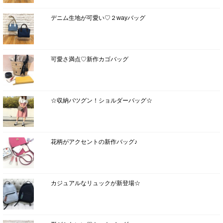
デニム生地が可愛い♡２wayバッグ
可愛さ満点♡新作カゴバッグ
☆収納バツグン！ショルダーバッグ☆
花柄がアクセントの新作バッグ♪
カジュアルなリュックが新登場☆