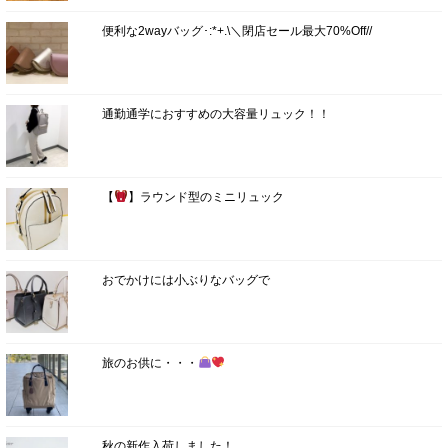
便利な2wayバッグ･:*+.\＼閉店セール最大70%Off//
通勤通学におすすめの大容量リュック！！
【
】ラウンド型のミニリュック
おでかけには小ぶりなバッグで
旅のお供に・・・
秋の新作入荷しました！