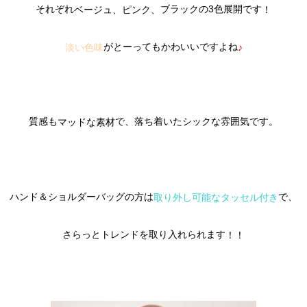
それぞれ
ブラックの3色展開です
ベージュ、ピンク、
！
がとーってもかわいいですよね
淡い色味
♪
質感も
で、落ち着いたシックな雰囲気です。
マッドな素材
ハンド＆ショルダーバッグの方は
で、
取り外し可能なタッセル付き
さらっとトレンドを取り入れられます
！！