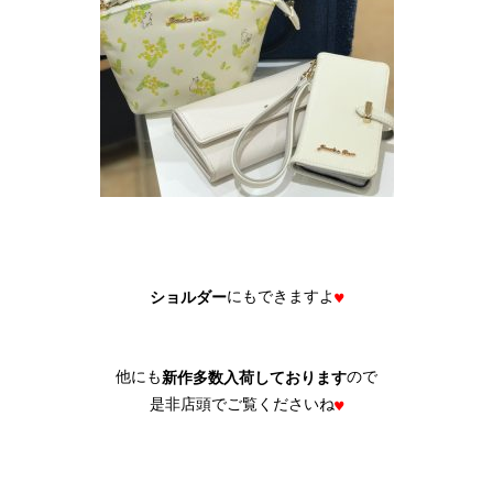
にもできますよ
ショルダー
♥
他にも
ので

新作多数入荷しております
是非店頭でご覧くださいね
♥
