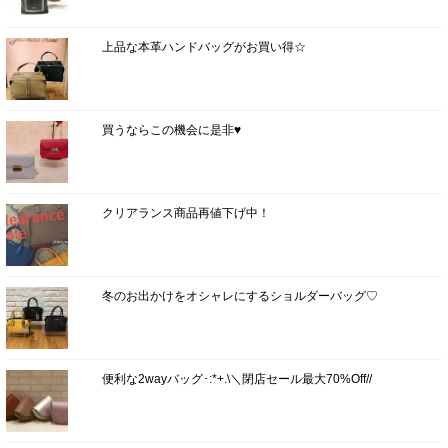
上品な本革ハンドバッグがお買い得☆
買うならこの機会に是非♥
クリアランス商品再値下げ中！
冬のお出かけをオシャレにするショルダーバッグ♡
便利な2wayバッグ･:*+.\＼閉店セール最大70%Off//