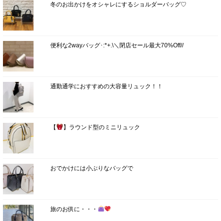
冬のお出かけをオシャレにするショルダーバッグ♡
便利な2wayバッグ･:*+.\＼閉店セール最大70%Off//
通勤通学におすすめの大容量リュック！！
【
】ラウンド型のミニリュック
おでかけには小ぶりなバッグで
旅のお供に・・・