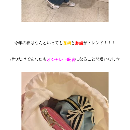
今年の春はなんといっても
と
がトレンド！！！
花柄
刺繍
持つだけであなたも
になること間違いなし☆
オシャレ上級者