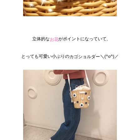
立体的な
がポイントになっていて,
お花
とっても可愛い小ぶりの
＼(^o^)／
カゴショルダー