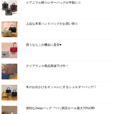
☆アニマル柄☆レザーバッグが半額に☆
上品な本革ハンドバッグがお買い得☆
買うならこの機会に是非♥
クリアランス商品再値下げ中！
冬のお出かけをオシャレにするショルダーバッグ♡
便利な2wayバッグ･:*+.\＼閉店セール最大70%Off//