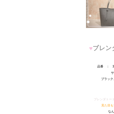
ブレン
♥
品番 ： 33
サ
ブラック
ブレンダトー
見た目も
な