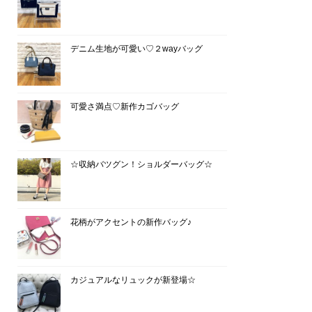
デニム生地が可愛い♡２wayバッグ
可愛さ満点♡新作カゴバッグ
☆収納バツグン！ショルダーバッグ☆
花柄がアクセントの新作バッグ♪
カジュアルなリュックが新登場☆