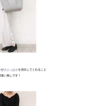
ンが
を演出してくれること
大人っぽさ
間違い無しです！