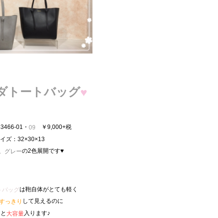
ダトートバッグ
♥
466-01・
￥9,000+税
09
イズ：32×30×13
、
の2色展開です♥
グレー
は鞄自体がとても軽く
トバッグ
して見えるのに
すっきり
んと
入ります♪
大容量