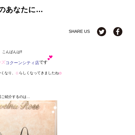
のあなたに…
SHARE US
こんばんは!!
です
ーズ
コクーンシティ店
かくなり、
らしくなってきましたね
春
✿
回ご紹介するのは…