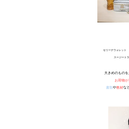
セリーナウォレット ラ
スージート
大きめのものを
お荷物が
や
な
書類
教材