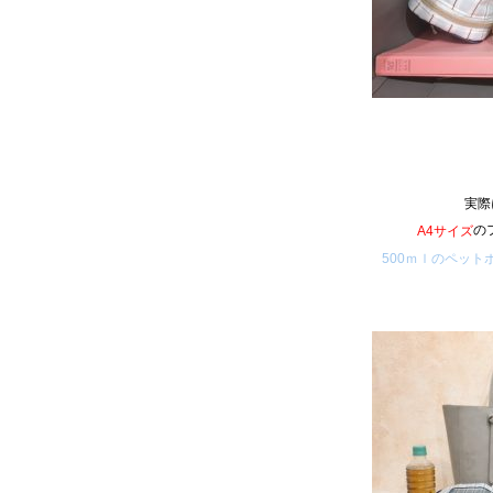
実際
の
A4サイズ
500ｍｌのペット