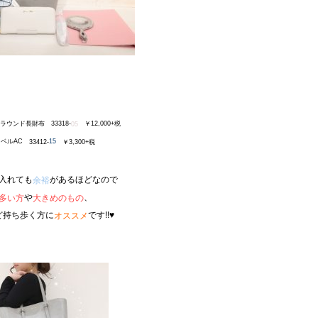
ウンド長財布 33318-
￥12,000+税
05
ラベルAC
15
33412-
￥3,300+税
入れても
があるほどなので
余裕
や
、
多い方
大きめのもの
ど持ち歩く方に
です!!♥
オススメ